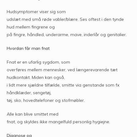
Hudsymptomer viser sig som
udslæt med små røde vabler/blære. Ses oftest i den tynde
hud mellem fingrene og
på fingre, håndled, underarme, mave, inderlår og genitalier.
Hvordan får man fnat
Fnat er en ufarlig sygdom, som
overføres mellem mennesker, ved længerevarende tæt
hudkontakt. Miden kan også,
i lidt mere sjældne tilfælde, smitte via genstande som fx
håndklæder, sengetøj,
tøj, sko, hovedtelefoner og stofmøbler.
Alle kan blive smittet med
fnat, og skyldes ikke mangelfuld personlig hygiejne.
Diagnose og