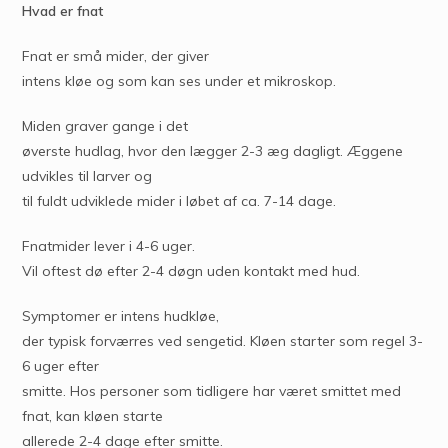
Hvad er fnat
Fnat er små mider, der giver
intens kløe og som kan ses under et mikroskop.
Miden graver gange i det
øverste hudlag, hvor den lægger 2-3 æg dagligt. Æggene
udvikles til larver og
til fuldt udviklede mider i løbet af ca. 7-14 dage.
Fnatmider lever i 4-6 uger.
Vil oftest dø efter 2-4 døgn uden kontakt med hud.
Symptomer er intens hudkløe,
der typisk forværres ved sengetid. Kløen starter som regel 3-
6 uger efter
smitte. Hos personer som tidligere har været smittet med
fnat, kan kløen starte
allerede 2-4 dage efter smitte.